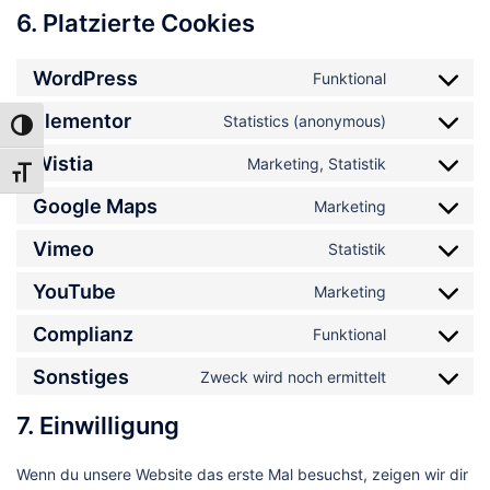
6. Platzierte Cookies
WordPress
Funktional
Consent
to
Elementor
Statistics (anonymous)
Consent
UMSCHALTEN AUF HOHE KONTRASTE
service
to
Wistia
wordpress
Marketing, Statistik
Consent
SCHRIFT VERGRÖSSERN
service
to
Google Maps
elementor
Marketing
Consent
service
to
Vimeo
wistia
Statistik
Consent
service
to
YouTube
google-
Marketing
Consent
service
maps
to
Complianz
vimeo
Funktional
Consent
service
to
Sonstiges
youtube
Zweck wird noch ermittelt
Consent
service
to
complianz
7. Einwilligung
service
sonstiges
Wenn du unsere Website das erste Mal besuchst, zeigen wir dir